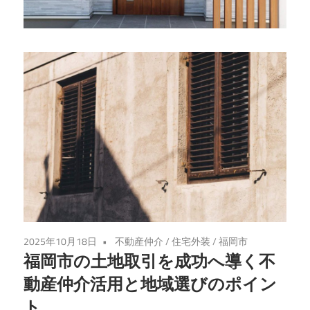
成
功
の
カ
ギ
を
丁
寧
に
伝
授
し
2025年10月18日
不動産仲介
/
住宅外装
/
福岡市
ま
福岡市の土地取引を成功へ導く不
す。
動産仲介活用と地域選びのポイン
ト