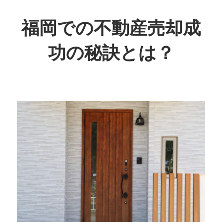
コ
ン
福岡での不動産売却成
テ
功の秘訣とは？
ン
ツ
福
へ
岡
ス
で
キ
理
ッ
想
プ
の
売
却
を
実
現！