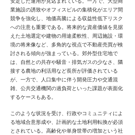
安定した運用が見込まれている。一方で、大型商
業施設の誘致やオフィスビルの集積化がエリア間
競争を強化し、地価高騰による収益性低下リスク
への注意も重要である。将来的な資産価値を見据
えた土地選定や建物の用途柔軟性、周辺施設・環
境の将来像など、多角的な視点で不動産売買が検
討される傾向が強まっている。郊外型住宅地で
は、自然との共存や騒音・排気ガスの少なさ、隣
接する農地の利活用など長所が評価されている
が、一方で、人口集中に伴う開発圧力や交通混
雑、公共交通機関の過負荷といった課題が表面化
するケースもある。
このような状況を受け、行政やコミュニティによ
る地域合意形成や、計画的な土地利用転換が必須
とされている。高齢化や単身世帯の増加という社