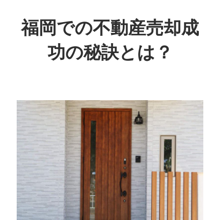
コ
ン
福岡での不動産売却成
テ
功の秘訣とは？
ン
ツ
福
へ
岡
ス
で
キ
理
ッ
想
プ
の
売
却
を
実
現！