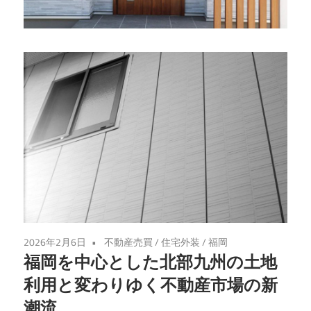
成
功
の
カ
ギ
を
丁
寧
に
伝
授
し
2026年2月6日
不動産売買
/
住宅外装
/
福岡
ま
福岡を中心とした北部九州の土地
す。
利用と変わりゆく不動産市場の新
潮流