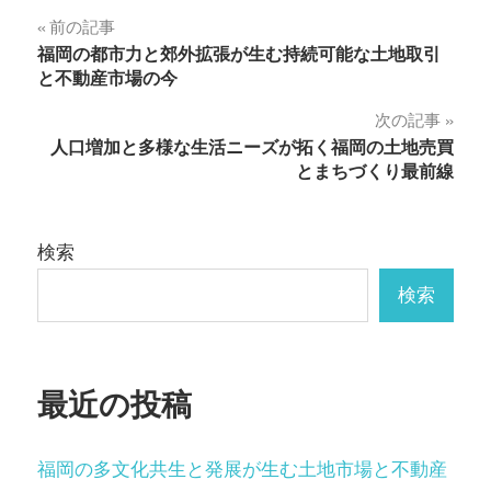
投
前の記事
福岡の都市力と郊外拡張が生む持続可能な土地取引
稿
と不動産市場の今
ナ
次の記事
人口増加と多様な生活ニーズが拓く福岡の土地売買
ビ
とまちづくり最前線
ゲ
ー
検索
シ
検索
ョ
ン
最近の投稿
福岡の多文化共生と発展が生む土地市場と不動産