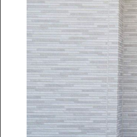
成
功
の
カ
ギ
を
丁
寧
に
伝
授
し
ま
す。