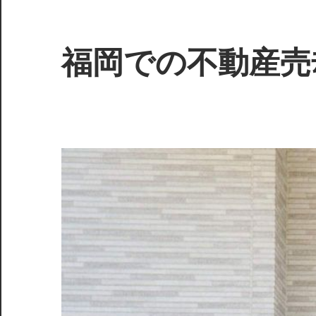
コ
ン
テ
福岡での不動産売
ン
ツ
福
へ
岡
ス
で
キ
理
ッ
想
プ
の
売
却
を
実
現！